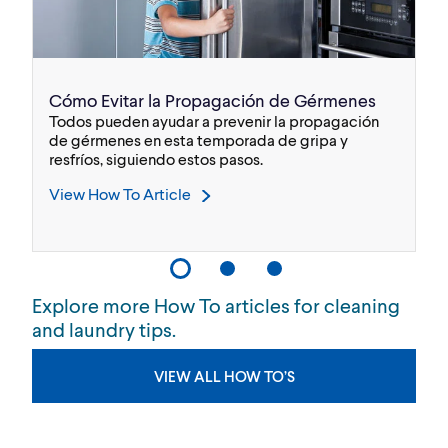
Cómo Evitar la Propagación de Gérmenes
D
Todos pueden ayudar a prevenir la propagación
H
de gérmenes en esta temporada de gripa y
so
resfríos, siguiendo estos pasos.
in
Or
View How To Article
V
Explore more How To articles for cleaning
and laundry tips.
VIEW ALL HOW TO’S