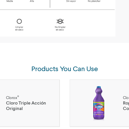
Products You Can Use
®
Clorox
Clo
Cloro Triple Acción
Ro
Original
Co