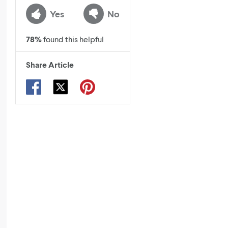
Yes
No
78
%
found this helpful
Share Article