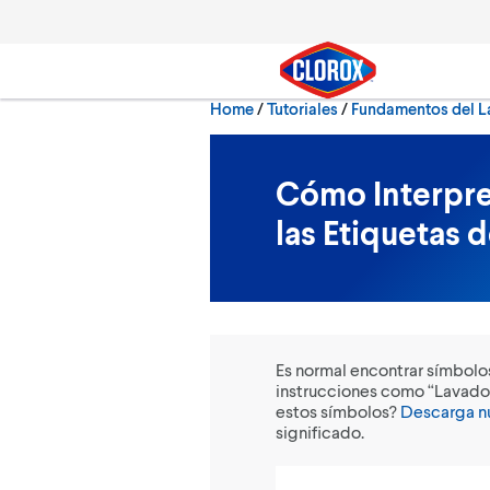
Skip to main navigation
Skip to content
Skip to footer
Home
/
Tutoriales
Fundamentos del L
Search
Cómo Interpre
las Etiquetas 
Es normal encontrar símbolos
instrucciones como “Lavado
estos símbolos?
Descarga nu
significado.