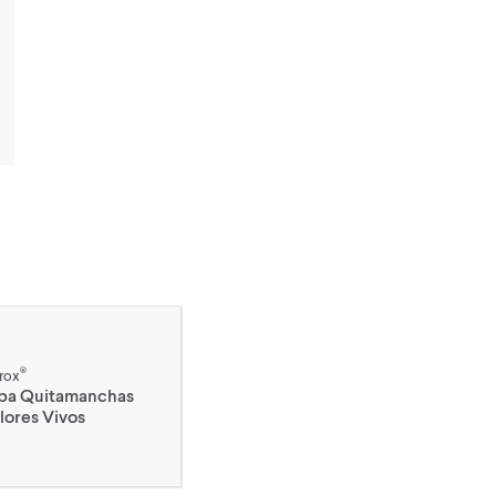
®
rox
pa Quitamanchas
lores Vivos