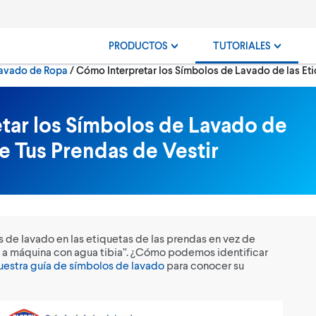
PRODUCTOS
TUTORIALES
Current:
avado de Ropa
Cómo Interpretar los Símbolos de Lavado de las Eti
tar los Símbolos de Lavado de
de Tus Prendas de Vestir
 de lavado en las etiquetas de las prendas en vez de
 a máquina con agua tibia”. ¿Cómo podemos identificar
estra guía de símbolos de lavado
para conocer su