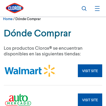
Skip to main navigation
Skip to content
Skip to footer
Search
Ope
Current:
Home
/
Dónde Comprar
Dónde Comprar
Los productos Clorox® se encuentran
disponibles en las siguientes tiendas:
VISIT SITE
VISIT SITE