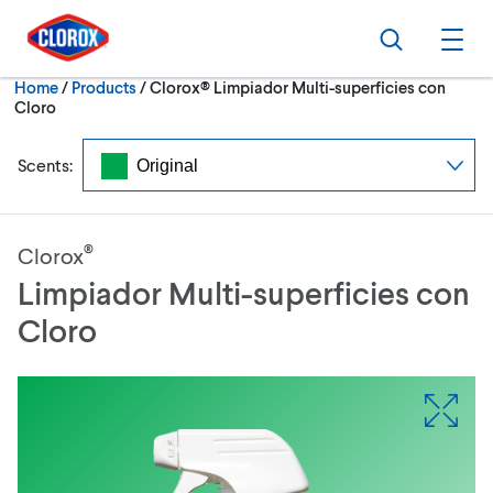
Skip to main navigation
Skip to content
Skip to footer
Search
Ope
Current:
Home
/
Products
Clorox® Limpiador Multi-superficies con
Cloro
Scents:
®
Clorox
Limpiador Multi-superficies con
Cloro